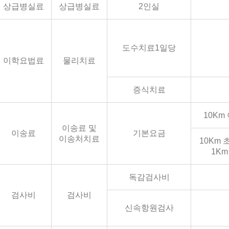
상급병실료
상급병실료
2인실
도수치료1일당
이학요법료
물리치료
증식치료
10Km
이송료 및
이송료
기본요금
이송처치료
10Km
1K
독감검사비
검사비
검사비
신속항원검사