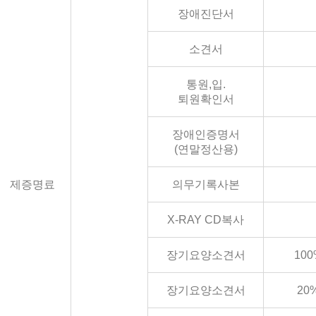
장애진단서
소견서
통원,입.
퇴원확인서
장애인증명서
(연말정산용)
제증명료
의무기록사본
X-RAY CD복사
장기요양소견서
100
장기요양소견서
20