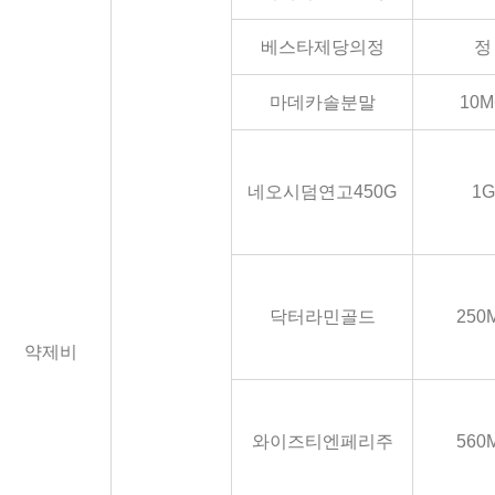
베스타제당의정
정
마데카솔분말
10M
네오시덤연고450G
1G
닥터라민골드
250
약제비
와이즈티엔페리주
560