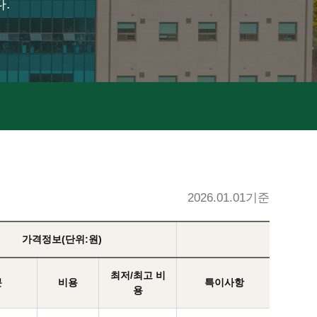
.
2026.01.01기준
가격정보(단위:원)
최저/최고 비
분
비용
특이사항
용