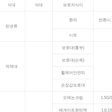
식대
식대
보호자식이
환의
반환시
린넨류
시트
보호대(흉부)
보호대(손목)
억제대
휠체어안전띠
손장갑보호대
오메논크림
1.5G/
메게이트현탄액
1포10