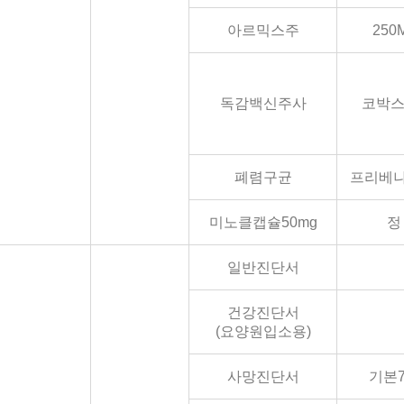
아르믹스주
250
독감백신주사
코박스
폐렴구균
프리베나
미노클캡슐50mg
정
일반진단서
건강진단서
(요양원입소용)
사망진단서
기본